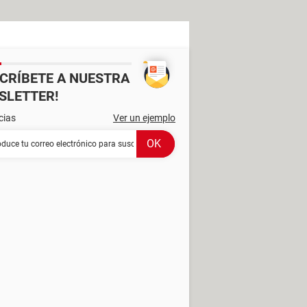
SCRÍBETE A NUESTRA
SLETTER!
cias
Ver un ejemplo