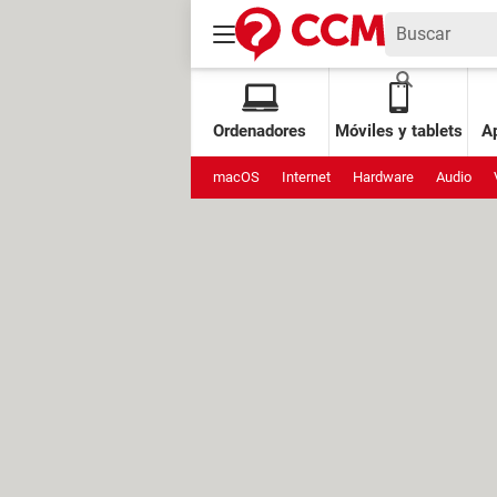
Ordenadores
Móviles y tablets
Ap
macOS
Internet
Hardware
Audio