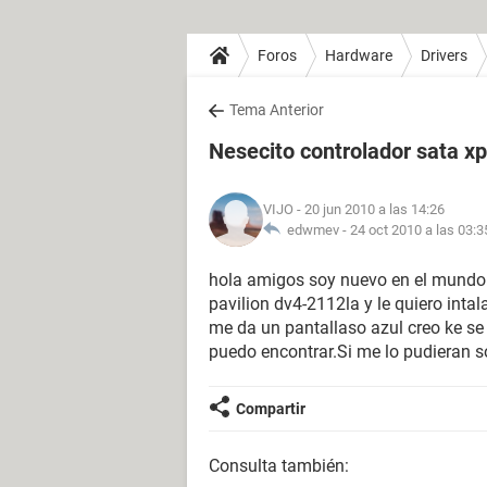
Foros
Hardware
Drivers
Tema Anterior
Nesecito controlador sata xp
VIJO
- 20 jun 2010 a las 14:26
edwmev -
24 oct 2010 a las 03:3
hola amigos soy nuevo en el mundo
pavilion dv4-2112la y le quiero inta
me da un pantallaso azul creo ke se 
puedo encontrar.Si me lo pudieran
Compartir
Consulta también: