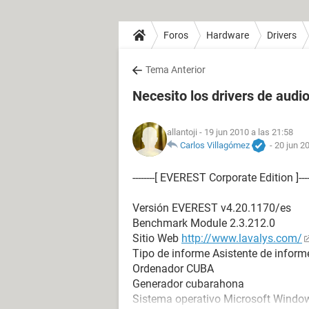
Foros
Hardware
Drivers
Tema Anterior
Necesito los drivers de audio
allantoji
- 19 jun 2010 a las 21:58
Carlos Villagómez
-
20 jun 2
--------[ EVEREST Corporate Edition ]----------------
Versión EVEREST v4.20.1170/es
Benchmark Module 2.3.212.0
Sitio Web
http://www.lavalys.com/
Tipo de informe Asistente de inform
Ordenador CUBA
Generador cubarahona
Sistema operativo Microsoft Window