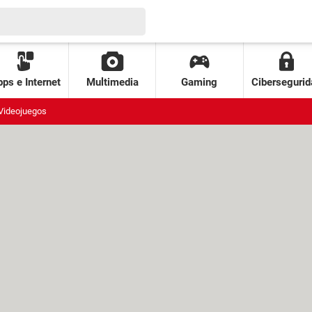
ps e Internet
Multimedia
Gaming
Cibersegurid
Videojuegos