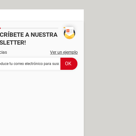
SCRÍBETE A NUESTRA
SLETTER!
cias
Ver un ejemplo