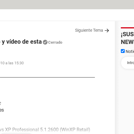
Siguiente Tema
¡SU
 y vídeo de esta
NEW
Cerrado
Noti
010 a las 15:30
-------------------------------------------------------------------
es
s XP Professional 5.1.2600 (WinXP Retail)