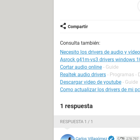
Fecha 2010-06-19
Hora 08:41
Compartir
Consulta también:
pc donde los puedo descargar
Necesito los drivers de audio y vídeo
Asrock g41m-vs3 drivers windows 1
--------[ Resumen ]----------------------------------------
Cortar audio online
- Guide
Realtek audio drivers
- Programas - D
Ordenador:
Descargar video de youtube
- Guide
Tipo de ordenador Equipo multipro
Como actualizar los drivers de mi pc
Sistema operativo Microsoft Windo
Service Pack del Sistema Operativo 
1 respuesta
Internet Explorer 6.0.2900.2180 (IE 
DirectX 4.09.00.0904 (DirectX 9.0c)
Nombre del sistema CUBA
RESPUESTA 1 / 1
Nombre de usuario cubarahona
Nombre de dominio CUBA
Carlos Villagómez
278.797
Fecha / Hora 2010-06-19 / 08:41