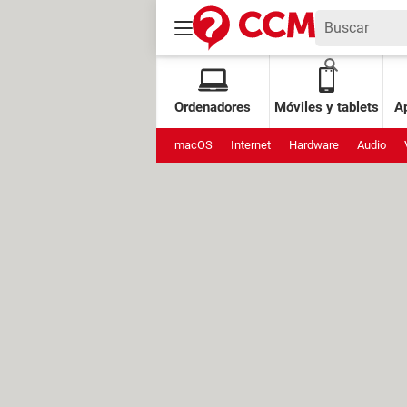
Ordenadores
Móviles y tablets
Ap
macOS
Internet
Hardware
Audio