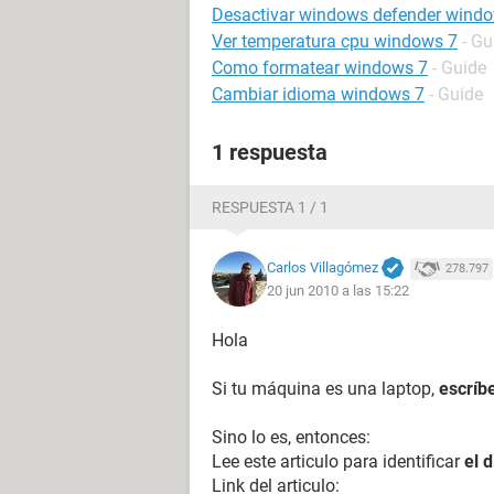
Desactivar windows defender wind
Ver temperatura cpu windows 7
- Gu
Como formatear windows 7
- Guide
Cambiar idioma windows 7
- Guide
1 respuesta
RESPUESTA 1 / 1
Carlos Villagómez
278.797
20 jun 2010 a las 15:22
Hola
Si tu máquina es una laptop,
escríb
Sino lo es, entonces:
Lee este articulo para identificar
el 
Link del articulo: