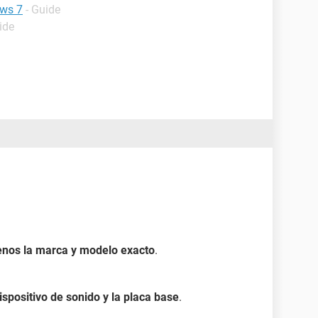
ows 7
- Guide
ide
enos la marca y modelo exacto
.
dispositivo de sonido y la placa base
.