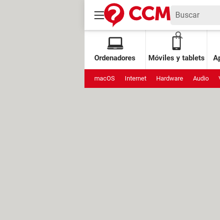
Ordenadores
Móviles y tablets
Ap
macOS
Internet
Hardware
Audio