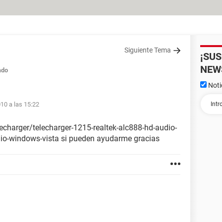
Siguiente Tema
¡SU
NEW
ado
Noti
010 a las 15:22
elecharger/telecharger-1215-realtek-alc888-hd-audio-
dio-windows-vista si pueden ayudarme gracias