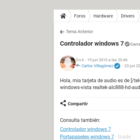
Foros
Hardware
Drivers
Tema Anterior
Controlador windows 7
Cerr
Do-k
- 19 jun 2010 a las 20:46
Carlos Villagómez
-
20 jun 2
Hola, mia tarjeta de audio es de [/t
windows-vista realtek-alc888-hd-au
Compartir
Consulta también:
Controlador windows 7
Portapapeles windows 7
- Guide