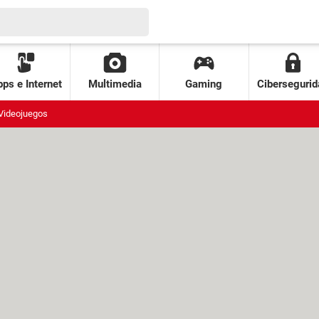
ps e Internet
Multimedia
Gaming
Cibersegurid
Videojuegos