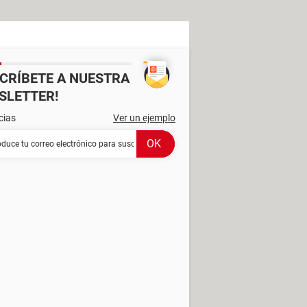
SCRÍBETE A NUESTRA
SLETTER!
cias
Ver un ejemplo