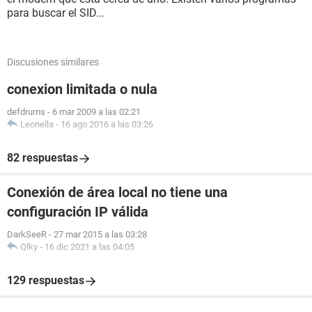
para buscar el SID...
Discusiones similares
conexion limitada o nula
defdrums
-
6 mar 2009 a las 02:21
Leonella
-
16 ago 2016 a las 03:26
82 respuestas
Conexión de área local no tiene una
configuración IP válida
DarkSeeR
-
27 mar 2015 a las 03:28
Qlky
-
16 dic 2021 a las 04:05
129 respuestas