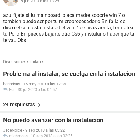
WARNING: OS requirements not met for {33A3F995-8333-
19 jun 2010 a las 18:28
4676-8D6F-AB7674BB52EA}
azu, fijate si tu mainboard, placa madre soporte win 7 o
tambien puede ser por tu microprocesador o Bn falla del
disco el cual esta instalad el win 7 qe usas aorita, formatea
WARNING: Display requirements not met for {565DE707-
tu Pc, o Bn puedes bajarte otro Cs5 y instalarlo haber que tal
5798-4FC3-8DF6-0F58A348A9B0}
te va...Oks
Discusiones similares
WARNING: OS requirements not met for {565DE707-5798-
4FC3-8DF6-0F58A348A9B0}
Problema al instalar, se cuelga en la instalacion
borisrivas
-
15 may 2013 a las 12:36
Fer
-
30 jul 2020 a las 04:57
WARNING: Display requirements not met for {5DDABB74-
A879-4BE7-A4C6-FD41793942DB}
24 respuestas
No puedo avanzar con la instalación
WARNING: OS requirements not met for {5DDABB74-A879-
JaceNoice
-
9 sep 2018 a las 05:22
4BE7-A4C6-FD41793942DB}
michmoan
-
10 sep 2018 a las 03:25