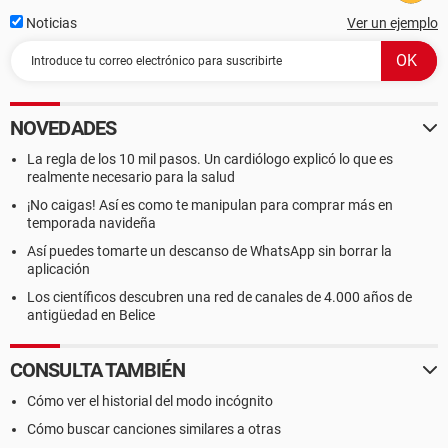
Noticias
Ver un ejemplo
WARNING: OS requirements not met for {C0AA232E-BD1B-
40B5-A176-A2BEB67FFAE1}
NOVEDADES
WARNING: Display requirements not met for {CD29B5CA-
La regla de los 10 mil pasos. Un cardiólogo explicó lo que es
realmente necesario para la salud
4727-4114-9AD9-25CCCE6E4014}
¡No caigas! Así es como te manipulan para comprar más en
temporada navideña
Así puedes tomarte un descanso de WhatsApp sin borrar la
WARNING: OS requirements not met for {CD29B5CA-4727-
aplicación
4114-9AD9-25CCCE6E4014}
Los científicos descubren una red de canales de 4.000 años de
antigüedad en Belice
WARNING: Display requirements not met for {DE5DE662-
CONSULTA TAMBIÉN
2ECB-4D93-967B-221FBCC8A736}
Cómo ver el historial del modo incógnito
Cómo buscar canciones similares a otras