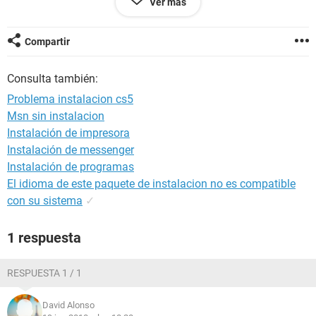
Ver más
Compartir
- 0 fatal error(s), 39 error(s), 63 warning(s)
Consulta también:
Problema instalacion cs5
WARNING: Display requirements not met for {1BBD8D70-
Msn sin instalacion
721A-41AD-AC8F-7308A0C8FA92}
Instalación de impresora
Instalación de messenger
Instalación de programas
WARNING: OS requirements not met for {1BBD8D70-721A-
El idioma de este paquete de instalacion no es compatible
41AD-AC8F-7308A0C8FA92}
con su sistema
✓
1 respuesta
WARNING: Display requirements not met for {33A3F995-
8333-4676-8D6F-AB7674BB52EA}
RESPUESTA 1 / 1
David Alonso