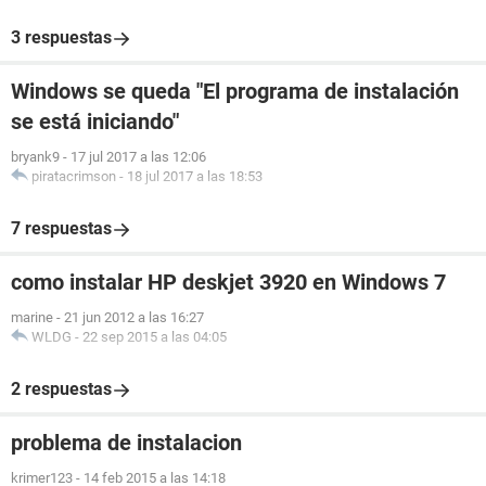
3 respuestas
WARNING: Display requirements not met for {694213D7-
1E0E-4C8F-B822-E2E3680C0FCE}
Windows se queda "El programa de instalación
se está iniciando"
bryank9
-
17 jul 2017 a las 12:06
WARNING: OS requirements not met for {694213D7-1E0E-
piratacrimson
-
18 jul 2017 a las 18:53
4C8F-B822-E2E3680C0FCE}
7 respuestas
WARNING: Display requirements not met for {7816FDDE-
como instalar HP deskjet 3920 en Windows 7
40D4-482D-AD7D-97858985DB3E}
marine
-
21 jun 2012 a las 16:27
WLDG
-
22 sep 2015 a las 04:05
WARNING: OS requirements not met for {7816FDDE-40D4-
2 respuestas
482D-AD7D-97858985DB3E}
problema de instalacion
krimer123
-
14 feb 2015 a las 14:18