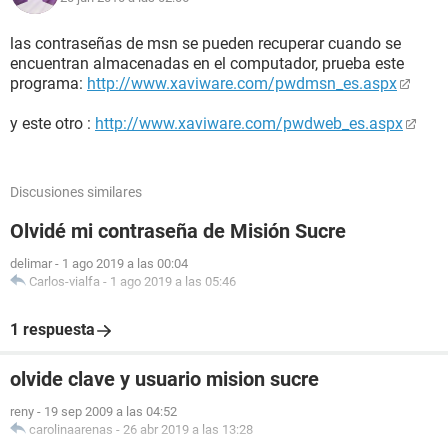
las contraseñas de msn se pueden recuperar cuando se
encuentran almacenadas en el computador, prueba este
programa:
http://www.xaviware.com/pwdmsn_es.aspx
y este otro :
http://www.xaviware.com/pwdweb_es.aspx
Discusiones similares
Olvidé mi contraseña de Misión Sucre
delimar
-
1 ago 2019 a las 00:04
Carlos-vialfa
-
1 ago 2019 a las 05:46
1 respuesta
olvide clave y usuario mision sucre
reny
-
19 sep 2009 a las 04:52
carolinaarenas
-
26 abr 2019 a las 13:28