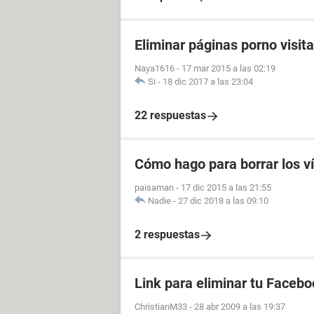
Eliminar páginas porno visit
Naya1616
-
17 mar 2015 a las 02:19
Si
-
18 dic 2017 a las 23:04
22 respuestas
Cómo hago para borrar los v
paisaman
-
17 dic 2015 a las 21:55
Nadie
-
27 dic 2018 a las 09:10
2 respuestas
Link para eliminar tu Facebo
ChristianM33
-
28 abr 2009 a las 19:37