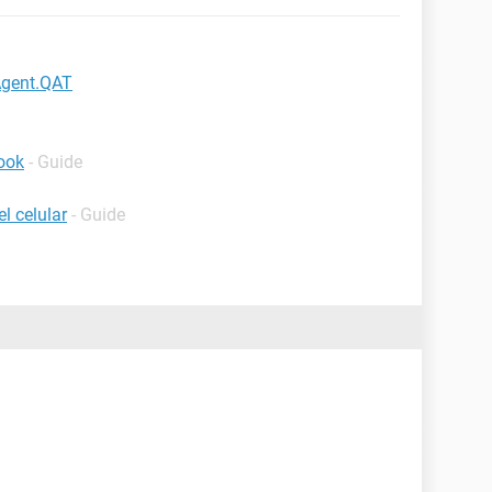
Agent.QAT
ook
- Guide
l celular
- Guide