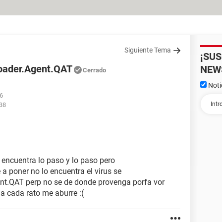
Siguiente Tema
¡SU
oader.Agent.QAT
NEW
Cerrado
Noti
16
:38
o encuentra lo paso y lo paso pero
 a poner no lo encuentra el virus se
t.QAT perp no se de donde provenga porfa vor
 a cada rato me aburre :(