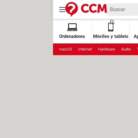
Ordenadores
Móviles y tablets
Ap
macOS
Internet
Hardware
Audio