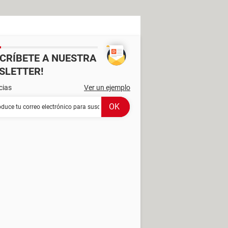
SCRÍBETE A NUESTRA
SLETTER!
cias
Ver un ejemplo