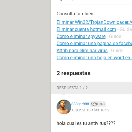
Consulta también:
Eliminar Win32/TrojanDownloader.
Eliminar cuenta hotmail ccm
- Guide
Como eliminar spyware
- Guide
Como eliminar una pagina de faceb
Attrib para eliminar virus
- Guide
Como eliminar una hoja en word en e
2 respuestas
RESPUESTA 1 / 2
888ger888
363
18 jun 2010 a las 18:52
hola cual es tu antivirus????