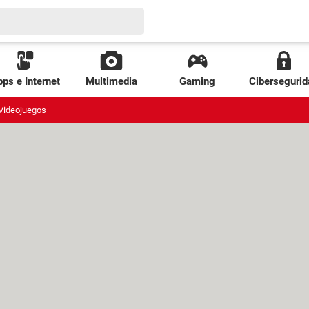
ps e Internet
Multimedia
Gaming
Cibersegurid
Videojuegos