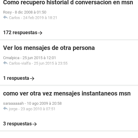
Como recupero historial d conversacion en msn
Rosy
-
8 dic 2008 à 01:50
Carlos
-
24 feb 2019 à 18:21
172 respuestas
Ver los mensajes de otra persona
Cmalpica
-
25 jun 2015 à 12:01
Carlos-vialfa
-
25 jun 2015 à 23:55
1 respuesta
como ver otra vez mensajes instantaneos msn
saraaaaaah
-
10 ago 2009 à 20:58
jorge
-
23 ago 2010 à 07:51
3 respuestas