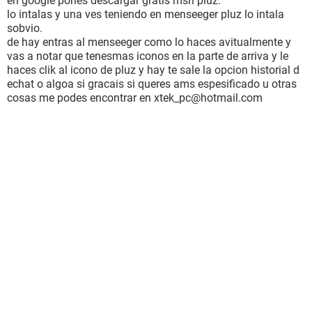
en google pones descargar gratis msn pluz.
lo intalas y una ves teniendo en menseeger pluz lo intala
sobvio.
de hay entras al menseeger como lo haces avitualmente y
vas a notar que tenesmas iconos en la parte de arriva y le
haces clik al icono de pluz y hay te sale la opcion historial d
echat o algoa si gracais si queres ams espesificado u otras
cosas me podes encontrar en xtek_pc@hotmail.com