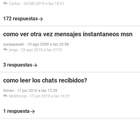
Carlos
-
24 feb 2019 a las 18:21
172 respuestas
como ver otra vez mensajes instantaneos msn
saraaaaaah
-
10 ago 2009 a las 20:58
jorge
-
23 ago 2010 a las 07:51
3 respuestas
como leer los chats recibidos?
ferran
-
17 jun 2010 a las 13:39
Molrlocop
-
17 jun 2010 a las 16:31
1 respuesta