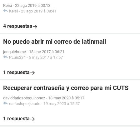
Keisi
-
22 ago 2019 à 00:13
Keisi
-
23 ago 2019 à 08:41
4 respuestas
No puedo abrir mi correo de latinmail
jacquiehome
-
18 ene 2017 à 06:21
PLuis234
-
5 may 2017 à 17:57
1 respuesta
Recuperar contraseña y correo para mi CUTS
daviddariosotoquinonez
-
18 may 2020 à 05:17
carloslopezjurado
-
19 may 2020 à 15:57
1 respuesta