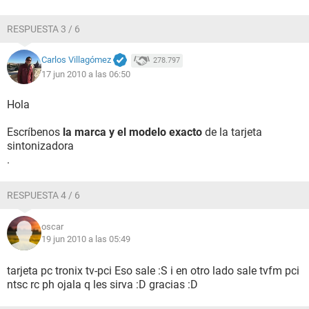
Dirección IP primaria [ TRIAL VERSION ]
Dirección MAC primaria 00-19-21-93-F3-C2
RESPUESTA 3 / 6
Placa de red Adaptador Fast Ethernet compatible VIA (192. [
TRIAL VERSION ])
Carlos Villagómez
278.797
17 jun 2010 a las 06:50
Periféricos:
Impresora Canon MP190 series Printer
Controlador USB1 VIA VT8237 USB Universal Host Controller
Hola
Controlador USB1 VIA VT8237 USB Universal Host Controller
Controlador USB1 VIA VT8237 USB Universal Host Controller
Escríbenos
la marca y el modelo exacto
de la tarjeta
Controlador USB1 VIA VT8237 USB Universal Host Controller
sintonizadora
Controlador USB2 VIA VT8237 USB 2.0 Enhanced Host
.
Controller
Dispositivo USB USB PC Camera(SN9C325) #2
RESPUESTA 4 / 6
DMI:
DMI Fabricante del BIOS American Megatrends Inc.
oscar
19 jun 2010 a las 05:49
DMI Versión del BIOS 080012
DMI Fabricante del sistema ECS
DMI Nombre del sistema P4M800PRO-M
tarjeta pc tronix tv-pci Eso sale :S i en otro lado sale tvfm pci
DMI Versión del sistema 1.0
ntsc rc ph ojala q les sirva :D gracias :D
DMI Número de serie del sistema [ TRIAL VERSION ]