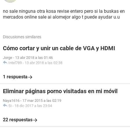
Dispositivos de arranque Floppy Disk, Hard Disk, CD-ROM,
ATAPI ZIP, LS-120
no sale ninguna otra kosa revise entero pero si la buskas en
Funciones disponibles Flash BIOS, Shadow BIOS, Selectable
mercados online sale ai alomejor algo t puede ayudar u.u
Boot, EDD, BBS
Estándares soportados DMI, APM, ACPI, ESCD, PnP
Posibilidades de expansión ISA, PCI, USB
Discusiones similares
[ Sistema ]
Cómo cortar y unir un cable de VGA y HDMI
Propiedades del sistema:
Jorge
-
13 abr 2018 a las 01:46
Fabricante ECS
Intel789
-
13 abr 2018 a las 02:38
Producto P4M800PRO-M
Versión 1.0
1 respuesta
Número de serie [ TRIAL VERSION ]
SKU# To Be Filled By O.E.M.
Eliminar páginas porno visitadas en mi móvil
Familia To Be Filled By O.E.M.
Identificador único universal [ TRIAL VERSION ]
Naya1616
-
17 mar 2015 a las 02:19
Tipo de arranque Botón de encendido/apagado
Si
-
18 dic 2017 a las 23:04
[ Motherboard ]
22 respuestas
Propiedades del motherboard: