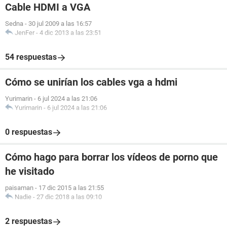
Fabricante ECS
Cable HDMI a VGA
Producto P4M800PRO-M
Versión 1.0
Sedna
-
30 jul 2009 a las 16:57
Número de serie [ TRIAL VERSION ]
JenFer
-
4 dic 2013 a las 23:51
54 respuestas
Cómo se unirían los cables vga a hdmi
Yurimarin
-
6 jul 2024 a las 21:06
Yurimarin
-
6 jul 2024 a las 21:06
0 respuestas
Cómo hago para borrar los vídeos de porno que
he visitado
paisaman
-
17 dic 2015 a las 21:55
Nadie
-
27 dic 2018 a las 09:10
2 respuestas