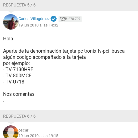
DMI UUID del sistema [ TRIAL VERSION ]
RESPUESTA 5 / 6
DMI Fabricante del motherboard ECS
DMI Nombre del motherboard P4M800PRO-M
DMI Versión del motherboard 1.0
Carlos Villagómez
278.797
DMI Número de serie del motherboard [ TRIAL VERSION ]
19 jun 2010 a las 14:32
DMI Fabricante del chasis ECS
DMI Versión del chasis 1.0
Hola
DMI Número de serie del chasis [ TRIAL VERSION ]
DMI Identificador del chasis [ TRIAL VERSION ]
Aparte de la denominación tarjeta pc tronix tv-pci, busca
DMI Tipo de chasis Desktop Case
algún codigo acompañado a la tarjeta
DMI Sockets de memoria Total / Libres 2 / 1
por ejemplo:
- TV-7130HRF
- TV-800MCE
--------[ DMI ]---------------------------------------------------------------------------------------
- TV-U718
------------------
Nos comentas
[ BIOS ]
.
Propiedades del BIOS:
RESPUESTA 6 / 6
Fabricante American Megatrends Inc.
Versión 080012
Fecha de salida 12/14/2006
oscar
Tamaño 512 KB
19 jun 2010 a las 19:15