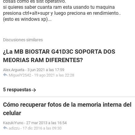
cosas como es sist operativo.
si quieres saber cuanta ram esta usando tu maquina
presiona ctrl+alt+supr y luego preciona en rendimiento..
(esto es windows xp)...
Discusiones similares
¿La MB BIOSTAR G41D3C SOPORTA DOS
MEORIAS RAM DIFERENTES?
Alex.Argueta
-
3 jun 2021 a las 17:59
MiguelY2542
-
19 ago 2021 a las 22:28
5 respuestas
Cómo recuperar fotos de la memoria interna del
celular
KazukiYuno
-
27 mar 2013 a las 16:54
adizzu
-
17 dic 2016 a las 09:30