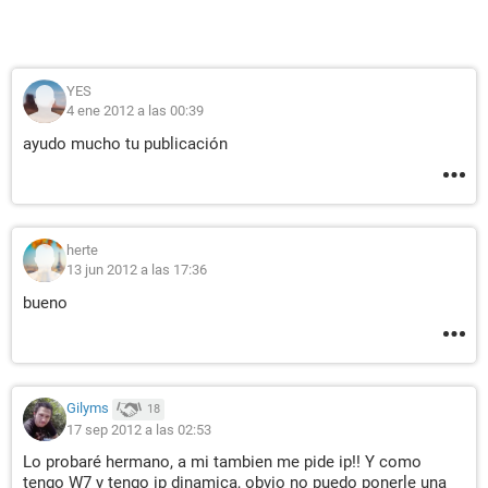
YES
4 ene 2012 a las 00:39
ayudo mucho tu publicación
herte
13 jun 2012 a las 17:36
bueno
Gilyms
18
17 sep 2012 a las 02:53
Lo probaré hermano, a mi tambien me pide ip!! Y como
tengo W7 y tengo ip dinamica, obvio no puedo ponerle una