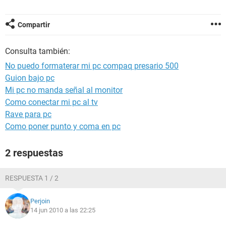
Compartir
Consulta también:
No puedo formaterar mi pc compaq presario 500
Guion bajo pc
Mi pc no manda señal al monitor
Como conectar mi pc al tv
Rave para pc
Como poner punto y coma en pc
2 respuestas
RESPUESTA 1 / 2
Perjoin
14 jun 2010 a las 22:25