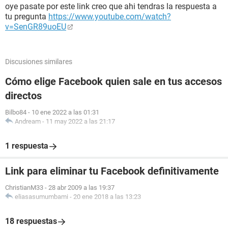
oye pasate por este link creo que ahi tendras la respuesta a
tu pregunta
https://www.youtube.com/watch?
v=SenGR89uoEU
Discusiones similares
Cómo elige Facebook quien sale en tus accesos
directos
Bilbo84
-
10 ene 2022 a las 01:31
Andream
-
11 may 2022 a las 21:17
1 respuesta
Link para eliminar tu Facebook definitivamente
ChristianM33
-
28 abr 2009 a las 19:37
eliasasumumbami
-
20 ene 2018 a las 13:23
18 respuestas