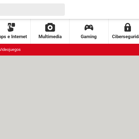
ps e Internet
Multimedia
Gaming
Cibersegurid
Videojuegos