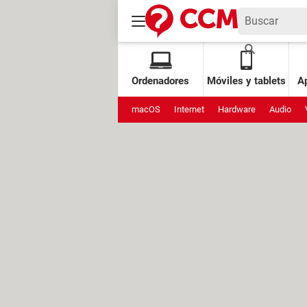
Ordenadores
Móviles y tablets
Ap
macOS
Internet
Hardware
Audio