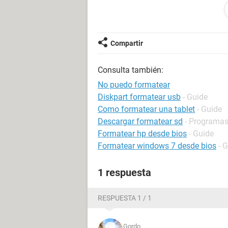
Gracias a quien me de algun aporte 
Compartir
Consulta también:
No puedo formatear
Diskpart formatear usb
- Guide
Como formatear una tablet
- Guide
Descargar formatear sd
- Programa
Formatear hp desde bios
- Guide
Formatear windows 7 desde bios
- 
1 respuesta
RESPUESTA 1 / 1
Gordo