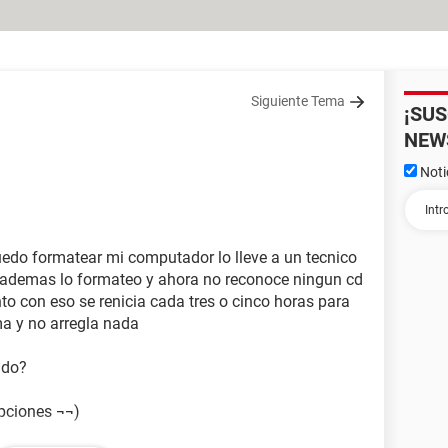
Siguiente Tema
¡SU
NEW
Noti
uedo formatear mi computador lo lleve a un tecnico
y ademas lo formateo y ahora no reconoce ningun cd
to con eso se renicia cada tres o cinco horas para
ma y no arregla nada
ndo?
opciones ¬¬)