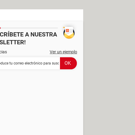
SCRÍBETE A NUESTRA
SLETTER!
cias
Ver un ejemplo