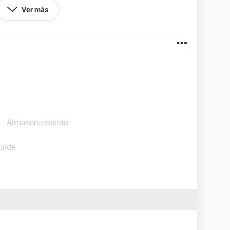
:)
Ver más
s - Almacenamiento
Guide