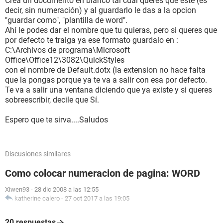
Crea un documento en blanco tal cual queres que esté (es
decir, sin numeración) y al guardarlo le das a la opcion
"guardar como", "plantilla de word".
Ahí le podes dar el nombre que tu quieras, pero si queres que
por defecto te traiga ya ese formato guardalo en :
C:\Archivos de programa\Microsoft
Office\Office12\3082\QuickStyles
con el nombre de Default.dotx (la extension no hace falta
que la pongas porque ya te va a salir con esa por defecto.
Te va a salir una ventana diciendo que ya existe y si queres
sobreescribir, decile que Sí.
Espero que te sirva....Saludos
Discusiones similares
Como colocar numeracion de pagina: WORD
Xiwen93
-
28 dic 2008 a las 12:55
katherine calero
-
27 oct 2017 a las 19:05
20 respuestas