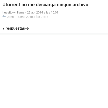
Utorrent no me descarga ningún archivo
huesito williams
-
22 abr 2014 a las 16:01
Jona
-
18 ene 2018 a las 22:14
7 respuestas