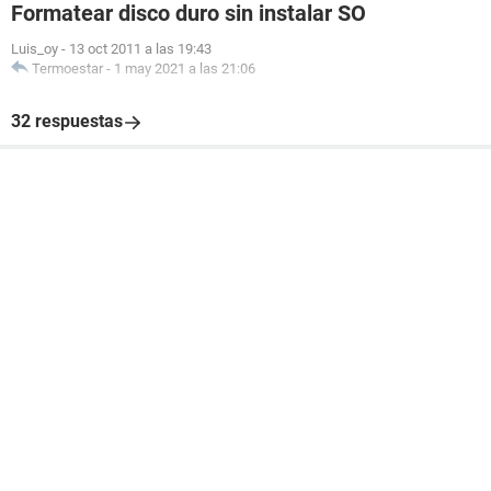
Formatear disco duro sin instalar SO
Luis_oy
-
13 oct 2011 a las 19:43
Termoestar
-
1 may 2021 a las 21:06
32 respuestas