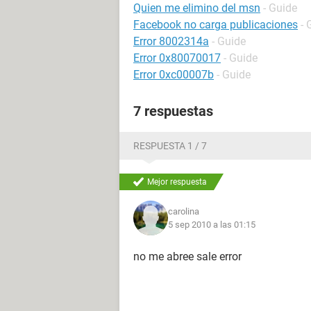
Quien me elimino del msn
- Guide
Facebook no carga publicaciones
- 
Error 8002314a
- Guide
Error 0x80070017
- Guide
Error 0xc00007b
- Guide
7 respuestas
RESPUESTA 1 / 7
Mejor respuesta
carolina
5 sep 2010 a las 01:15
no me abree sale error