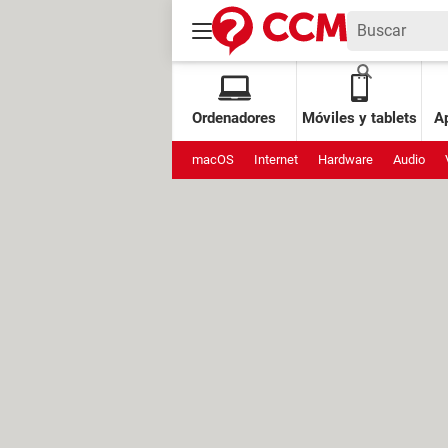
Ordenadores
Móviles y tablets
Ap
macOS
Internet
Hardware
Audio