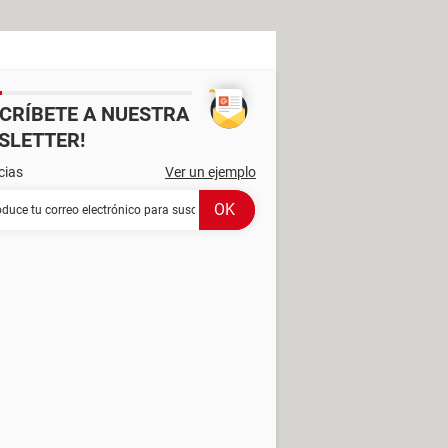
SCRÍBETE A NUESTRA
SLETTER!
cias
Ver un ejemplo