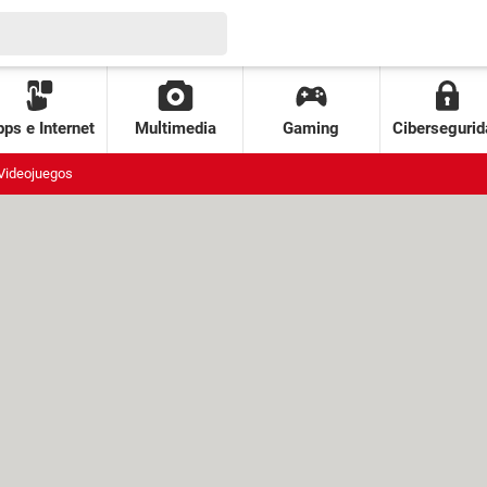
ps e Internet
Multimedia
Gaming
Cibersegurid
Videojuegos