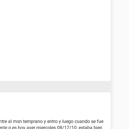
entre al msn temprano y entro y luego cuando se fue
iente q es hoy ayer miercoles 08/12/10, estaba bien