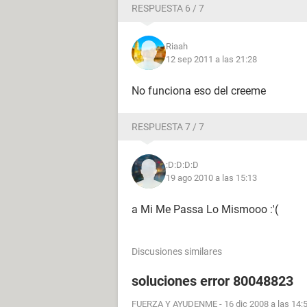
RESPUESTA 6 / 7
Riaah
12 sep 2011 a las 21:28
No funciona eso del creeme
RESPUESTA 7 / 7
:D:D:D:D
19 ago 2010 a las 15:13
a Mi Me Passa Lo Mismooo :'(
Discusiones similares
soluciones error 80048823
FUERZA Y AYUDENME
-
16 dic 2008 a las 14: