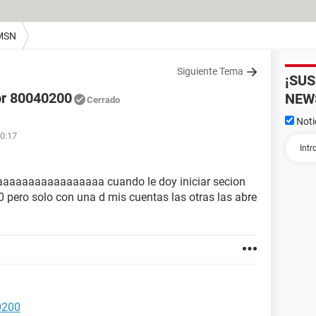
MSN
Siguiente Tema
¡SU
or 80040200
NEW
Cerrado
Noti
00:17
aaaaaaaaaaaaaa cuando le doy iniciar secion
 pero solo con una d mis cuentas las otras las abre
0200