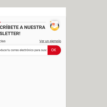
SCRÍBETE A NUESTRA
SLETTER!
cias
Ver un ejemplo