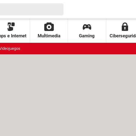
ps e Internet
Multimedia
Gaming
Cibersegurid
Videojuegos