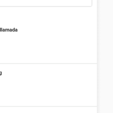
 llamada
g