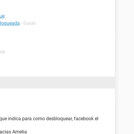
que
bloqueada
- Guide
ide
 que indica para como desbloquear, facebook el
gracias Amelia