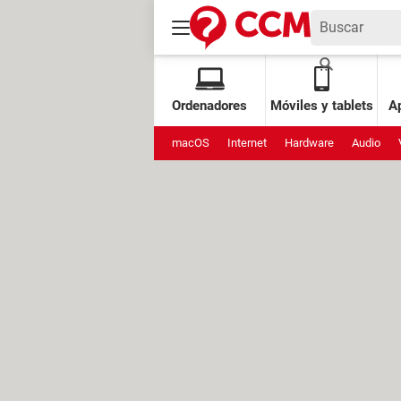
Ordenadores
Móviles y tablets
Ap
macOS
Internet
Hardware
Audio