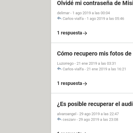
Olvidé mi contraseña de Mis
delimar
-
1 ago 2019 a las 00:04
Carlos-vialfa
-
1 ago 2019 a las 05:46
1 respuesta
Cómo recupero mis fotos de
Luzorrego
-
21 ene 2019 a las 03:31
Carlos-vialfa
-
21 ene 2019 a las 16:21
1 respuesta
¿Es posible recuperar el aud
alvaroangel
-
29 ago 2019 a las 22:47
ceszarv
-
29 ago 2019 a las 23:08