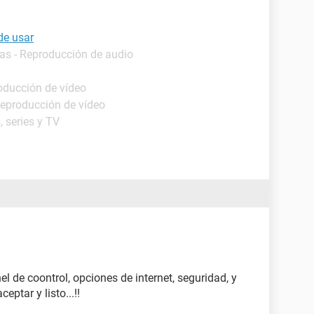
de usar
as - Reproducción de audio
oducción de vídeo
Reproducción de vídeo
, series y TV
nel de coontrol, opciones de internet, seguridad, y
eptar y listo...!!