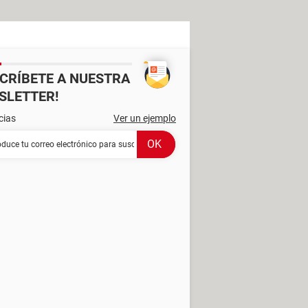
SCRÍBETE A NUESTRA
SLETTER!
cias
Ver un ejemplo