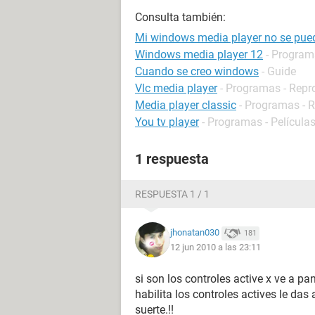
Consulta también:
Mi windows media player no se pue
Windows media player 12
- Program
Cuando se creo windows
- Guide
Vlc media player
- Programas - Repr
Media player classic
- Programas - 
You tv player
- Programas - Películas
1 respuesta
RESPUESTA 1 / 1
jhonatan030
181
12 jun 2010 a las 23:11
si son los controles active x ve a pa
habilita los controles actives le das ac
suerte.!!