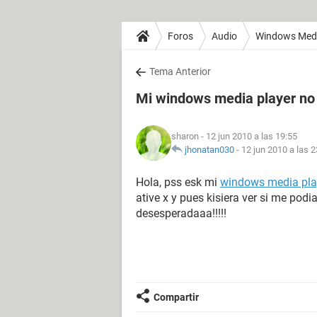
Foros
Audio
Windows Medi
Tema Anterior
Mi windows media player no
sharon
- 12 jun 2010 a las 19:55
jhonatan030
-
12 jun 2010 a las 2
Hola, pss esk mi
windows media pla
ative x y pues kisiera ver si me pod
desesperadaaa!!!!!
Compartir