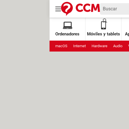
Ordenadores
Móviles y tablets
Ap
macOS
Internet
Hardware
Audio