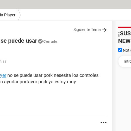
a Player
Siguiente Tema
¡SU
 se puede usar
NEW
Cerrado
Noti
3:11
yer
no se puede usar pork nesesita los controles
ian ayudar porfavor pork ya estoy muy