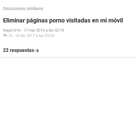
Discusiones similares
Eliminar páginas porno visitadas en mi móvil
Naya1616
-
17 mar 2015 a las 02:19
Si
-
18 dic 2017 a las 23:04
22 respuestas