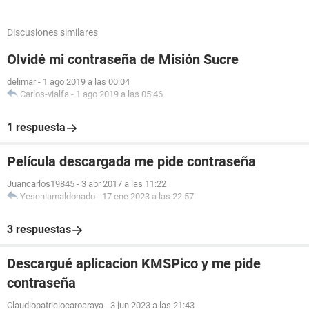
Discusiones similares
Olvidé mi contraseña de Misión Sucre
delimar
-
1 ago 2019 a las 00:04
Carlos-vialfa
-
1 ago 2019 a las 05:46
1 respuesta
Película descargada me pide contraseña
Juancarlos19845
-
3 abr 2017 a las 11:22
Yeseniamaldonado
-
17 ene 2023 a las 22:57
3 respuestas
Descargué aplicacion KMSPico y me pide
contraseña
Claudiopatriciocaroaraya
-
3 jun 2023 a las 21:43