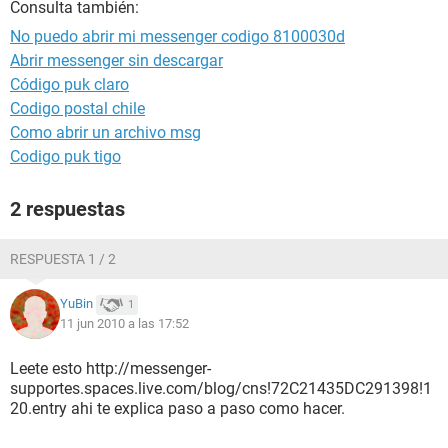
Consulta también:
No puedo abrir mi messenger codigo 8100030d
Abrir messenger sin descargar
Código puk claro
Codigo postal chile
Como abrir un archivo msg
Codigo puk tigo
2 respuestas
RESPUESTA 1 / 2
YuBin
1
11 jun 2010 a las 17:52
Leete esto http://messenger-
supportes.spaces.live.com/blog/cns!72C21435DC291398!1
20.entry ahi te explica paso a paso como hacer.