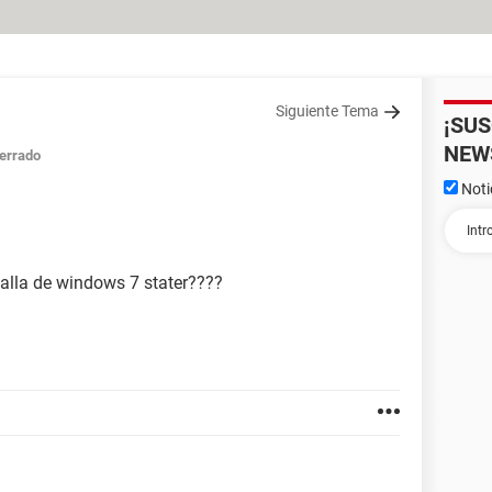
Siguiente Tema
¡SU
NEW
errado
Noti
alla de windows 7 stater????