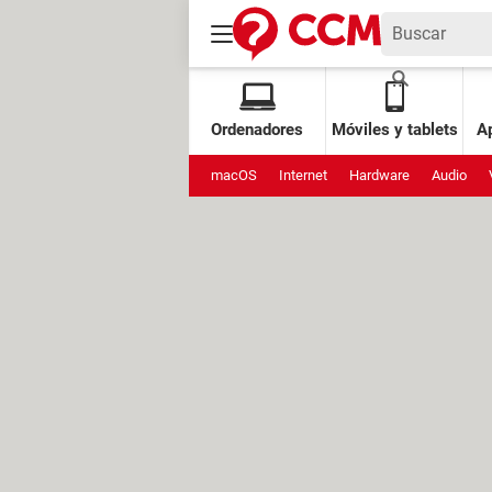
Ordenadores
Móviles y tablets
Ap
macOS
Internet
Hardware
Audio