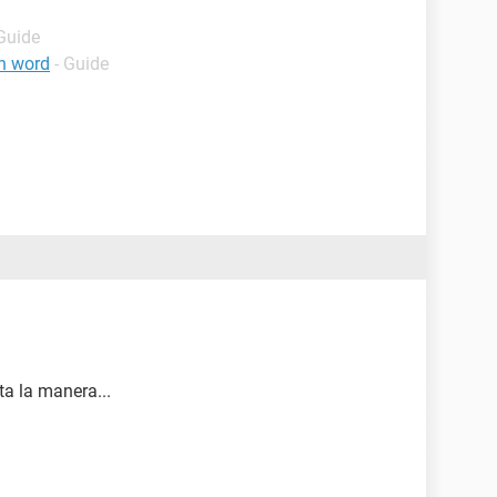
 Guide
n word
- Guide
sta la manera...