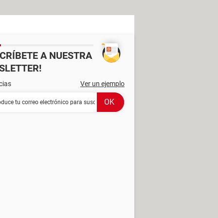
SCRÍBETE A NUESTRA
SLETTER!
cias
Ver un ejemplo