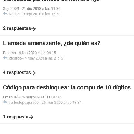
Suje2009
-
21 dic 2018 a las 11:30
Nanas
-
9 ago 2020 a las 16:58
2 respuestas
Llamada amenazante, ¿de quién es?
Paloma
-
6 feb 2020 a las 06:15
Ricardo
-
4 may 2024 a las 21:13
4 respuestas
Código para desbloquear la compu de 10 dígitos
Emanuel
-
26 mar 2020 a las 01:02
carloslopezjurado
-
26 mar 2020 a las 13:34
1 respuesta