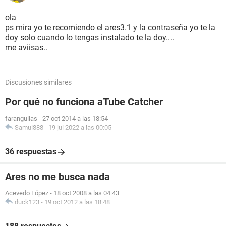
ola
ps mira yo te recomiendo el ares3.1 y la contraseña yo te la
doy solo cuando lo tengas instalado te la doy....
me aviisas..
Discusiones similares
Por qué no funciona aTube Catcher
farangullas
-
27 oct 2014 a las 18:54
Samul888
-
19 jul 2022 a las 00:05
36 respuestas
Ares no me busca nada
Acevedo López
-
18 oct 2008 a las 04:43
duck123
-
19 oct 2012 a las 18:48