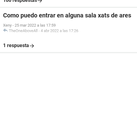
188 respuestas
Como puedo entrar en alguna sala xats de ares
Xeny
-
25 mar 2022 a las 17:59
TheOneAboveAll
-
4 abr 2022 a las 17:26
1 respuesta