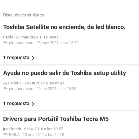
Discusiones similares
Toshiba Satellite no enciende, da led blanco.
Paolo
-
28 may 2021 a las 09:41
piratacrimson
-
28 may 2021 a las 12:12
1 respuesta
Ayuda no puedo salir de Toshiba setup utility
Ayala2002
-
29 jun 2021 a las 05:41
piratacrimson
-
29 jun 2021 a las 15:36
1 respuesta
Drivers para Portátil Toshiba Tecra M5
juanfranrb
-
6 nov 2010 a las 19:57
RMLA
-
13 ene 2011 a las 22:18