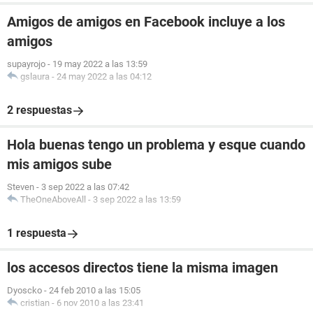
Amigos de amigos en Facebook incluye a los
amigos
supayrojo
-
19 may 2022 a las 13:59
gslaura
-
24 may 2022 a las 04:12
2 respuestas
Hola buenas tengo un problema y esque cuando
mis amigos sube
Steven
-
3 sep 2022 a las 07:42
TheOneAboveAll
-
3 sep 2022 a las 13:59
1 respuesta
los accesos directos tiene la misma imagen
Dyoscko
-
24 feb 2010 a las 15:05
cristian
-
6 nov 2010 a las 23:41