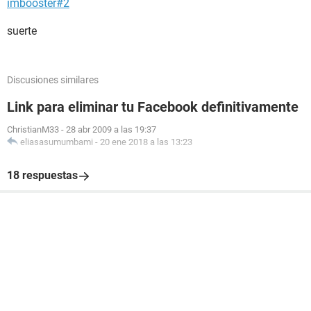
imbooster#2
suerte
Discusiones similares
Link para eliminar tu Facebook definitivamente
ChristianM33
-
28 abr 2009 a las 19:37
eliasasumumbami
-
20 ene 2018 a las 13:23
18 respuestas