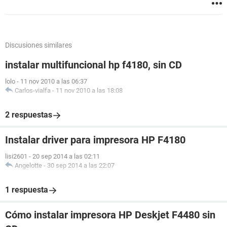
Discusiones similares
instalar multifuncional hp f4180, sin CD
lolo
-
11 nov 2010 a las 06:37
Carlos-vialfa
-
11 nov 2010 a las 18:08
2 respuestas
Instalar driver para impresora HP F4180
lisi2601
-
20 sep 2014 a las 02:11
Angelotte
-
30 sep 2014 a las 22:07
1 respuesta
Cómo instalar impresora HP Deskjet F4480 sin