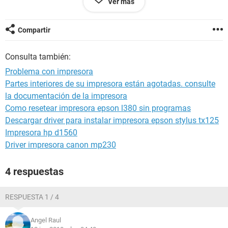
Ver más
reconocido o compatible
cosa que veo ilogica ya que son los cartuchos originales que
traia la impresora
Compartir
lamentablemente perdi el disco y no se como poder volverla
a hacer funcionar
Consulta también:
espero su ayuda
Problema con impresora
de antemano muchas gracias
Partes interiores de su impresora están agotadas. consulte
la documentación de la impresora
Como resetear impresora epson l380 sin programas
Descargar driver para instalar impresora epson stylus tx125
Impresora hp d1560
Driver impresora canon mp230
4 respuestas
RESPUESTA 1 / 4
Angel Raul