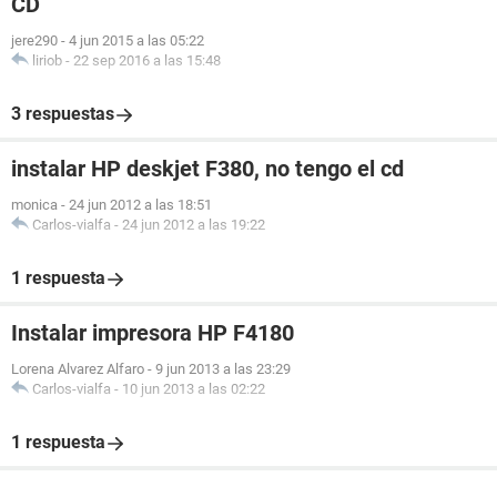
CD
jere290
-
4 jun 2015 a las 05:22
liriob
-
22 sep 2016 a las 15:48
3 respuestas
instalar HP deskjet F380, no tengo el cd
monica
-
24 jun 2012 a las 18:51
Carlos-vialfa
-
24 jun 2012 a las 19:22
1 respuesta
Instalar impresora HP F4180
Lorena Alvarez Alfaro
-
9 jun 2013 a las 23:29
Carlos-vialfa
-
10 jun 2013 a las 02:22
1 respuesta