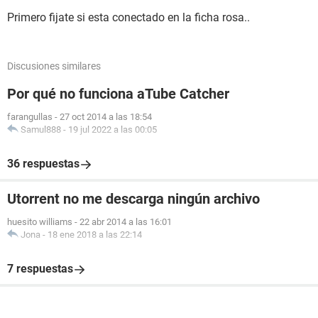
Primero fijate si esta conectado en la ficha rosa..
Discusiones similares
Por qué no funciona aTube Catcher
farangullas
-
27 oct 2014 a las 18:54
Samul888
-
19 jul 2022 a las 00:05
36 respuestas
Utorrent no me descarga ningún archivo
huesito williams
-
22 abr 2014 a las 16:01
Jona
-
18 ene 2018 a las 22:14
7 respuestas