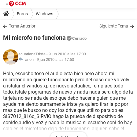
Foros
Windows
Tema Anterior
Siguiente Tema
Mi microfo no funciona
Cerrado
acuarianaTriste
- 9 jun 2010 a las 17:33
anon -
9 jun 2010 a las 17:53
Hola, escucho toso el audio esta bien pero ahora mi
microfono no quiere funcionar lo pero del caso que yo volvi
a istalar el windos xp de nuevo actualice, remplace todo
todo, istale programas de nuevo y nada nada sera algo de la
tarjeta no se nada de eso que debo hacer alguien que me
ayude me siento sumamente triste ya quiero tirar la pc por
mas que le busco no doy los drive que utilizo para xp es
SiS7012_816c_SIRVIO hago la prueba de dispositivo de
sonido,audio y voz y nada la musica si escucho soni do hay
solo es el microfono dejo de funcionar si alguien sabe el
archivo para remplazar digan de donde lo bajamos pongan