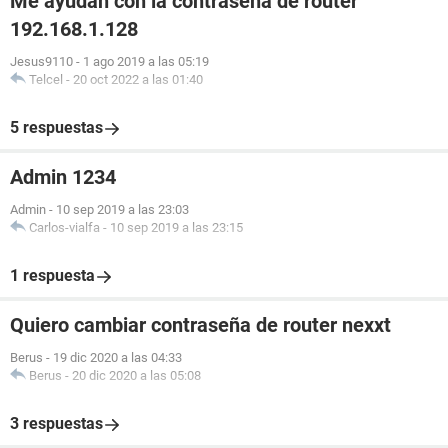
Me ayudan con la contraseña de router
192.168.1.128
Jesus9110
-
1 ago 2019 a las 05:19
Telcel
-
20 oct 2022 a las 01:40
5 respuestas
Admin 1234
Admin
-
10 sep 2019 a las 23:03
Carlos-vialfa
-
10 sep 2019 a las 23:15
1 respuesta
Quiero cambiar contraseña de router nexxt
Berus
-
19 dic 2020 a las 04:33
Berus
-
20 dic 2020 a las 05:08
3 respuestas