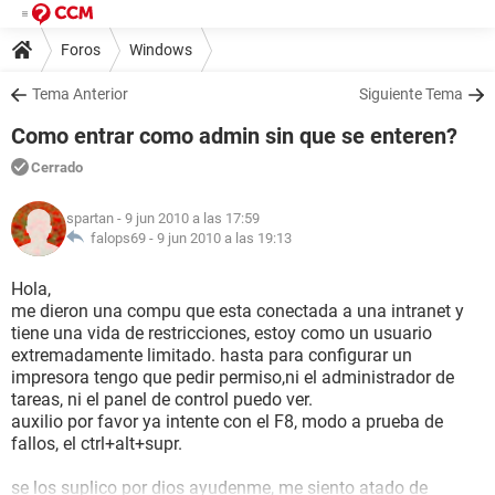
Foros
Windows
Tema Anterior
Siguiente Tema
Como entrar como admin sin que se enteren?
Cerrado
spartan
- 9 jun 2010 a las 17:59
falops69 -
9 jun 2010 a las 19:13
Hola,
me dieron una compu que esta conectada a una intranet y
tiene una vida de restricciones, estoy como un usuario
extremadamente limitado. hasta para configurar un
impresora tengo que pedir permiso,ni el administrador de
tareas, ni el panel de control puedo ver.
auxilio por favor ya intente con el F8, modo a prueba de
fallos, el ctrl+alt+supr.
se los suplico por dios ayudenme, me siento atado de