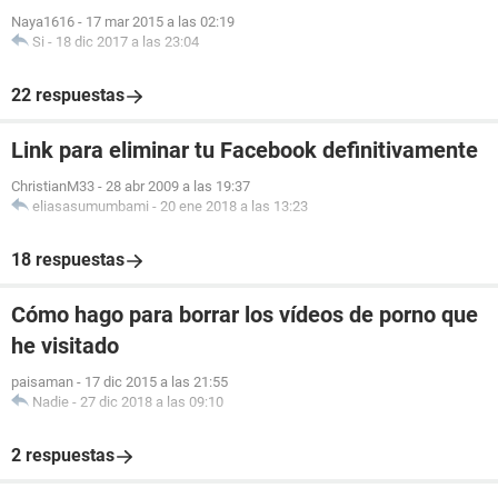
Naya1616
-
17 mar 2015 a las 02:19
Si
-
18 dic 2017 a las 23:04
22 respuestas
Link para eliminar tu Facebook definitivamente
ChristianM33
-
28 abr 2009 a las 19:37
eliasasumumbami
-
20 ene 2018 a las 13:23
18 respuestas
Cómo hago para borrar los vídeos de porno que
he visitado
paisaman
-
17 dic 2015 a las 21:55
Nadie
-
27 dic 2018 a las 09:10
2 respuestas