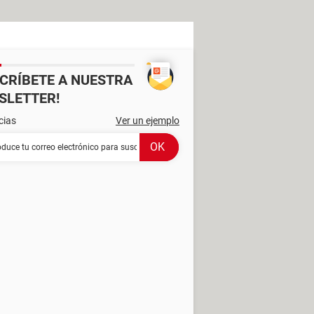
SCRÍBETE A NUESTRA
SLETTER!
cias
Ver un ejemplo