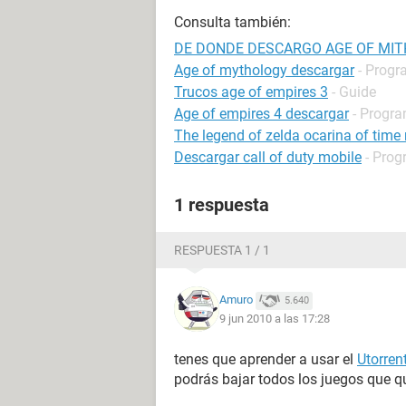
Consulta también:
DE DONDE DESCARGO AGE OF MI
Age of mythology descargar
- Progr
Trucos age of empires 3
- Guide
Age of empires 4 descargar
- Progra
The legend of zelda ocarina of time
Descargar call of duty mobile
- Prog
1 respuesta
RESPUESTA 1 / 1
Amuro
5.640
9 jun 2010 a las 17:28
tenes que aprender a usar el
Utorren
podrás bajar todos los juegos que q