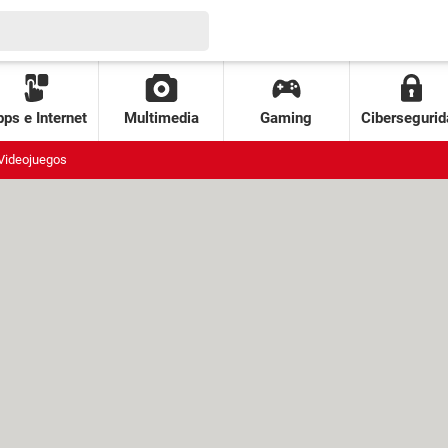
ps e Internet
Multimedia
Gaming
Cibersegurid
Videojuegos