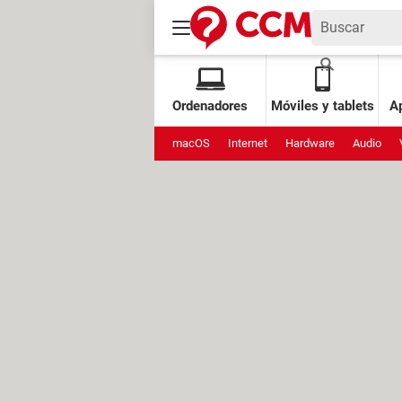
Ordenadores
Móviles y tablets
Ap
macOS
Internet
Hardware
Audio