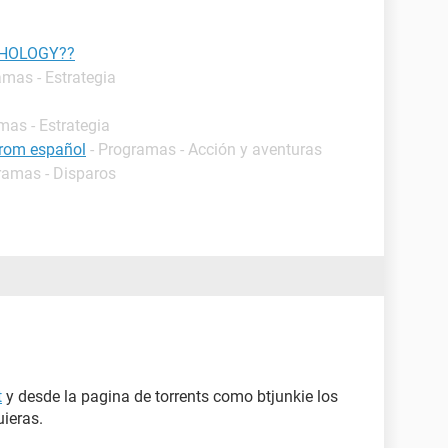
THOLOGY??
amas - Estrategia
mas - Estrategia
 rom español
- Programas - Acción y aventuras
ramas - Disparos
t
y desde la pagina de torrents como btjunkie los
uieras.