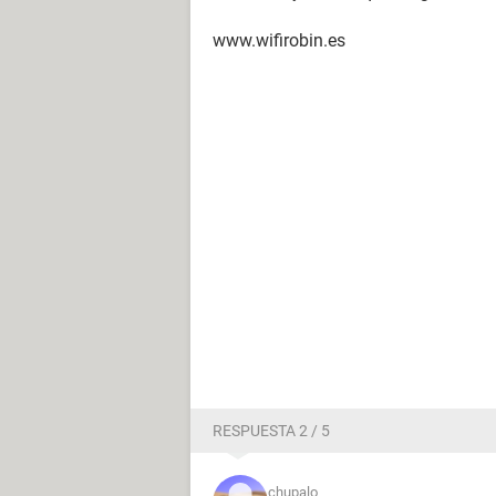
www.wifirobin.es
RESPUESTA 2 / 5
chupalo