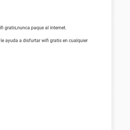
fi gratis,nunca paque al internet.
e ayuda a disfurtar wifi gratis en cualquier