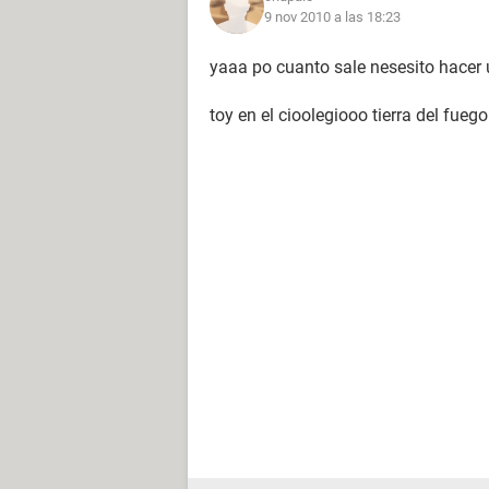
9 nov 2010 a las 18:23
yaaa po cuanto sale nesesito hacer
toy en el cioolegiooo tierra del fueg