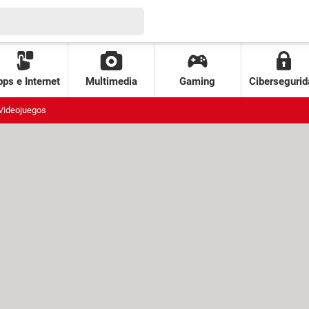
ps e Internet
Multimedia
Gaming
Cibersegurid
Videojuegos