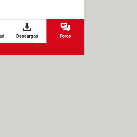
ad
Descargas
Foros