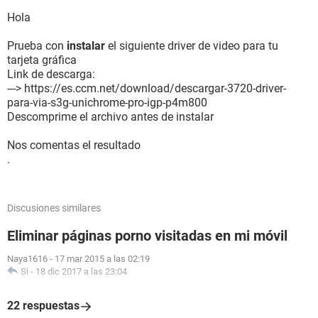
Propiedades de la BIOS:
Vendedor Phoenix Technologies, LTD
Hola
Versión 6.00 PG
Fecha de salida 06/08/2006
Prueba con
instalar
el siguiente driver de video para tu
Tamaño 512 KB
tarjeta gráfica
Link de descarga:
[ Placa base ]
---> https://es.ccm.net/download/descargar-3720-driver-
para-via-s3g-unichrome-pro-igp-p4m800
Propiedades de la Placa Base:
Descomprime el archivo antes de instalar
Producto P4M800CE-8237
Nos comentas el resultado
[ Procesadores / Intel(R) Celeron(R) CPU ]
.
Propiedades del procesador:
Fabricante Intel
Discusiones similares
Versión Intel(R) Celeron(R) CPU
Reloj externo 100 MHz
Eliminar páginas porno visitadas en mi móvil
Velocidad de reloj actual 2500 MHz
Tipo Central Processor
Naya1616
-
17 mar 2015 a las 02:19
Estado Activado
Si
-
18 dic 2017 a las 23:04
Actualizar ZIF
Identificación del socket Socket 775
22 respuestas