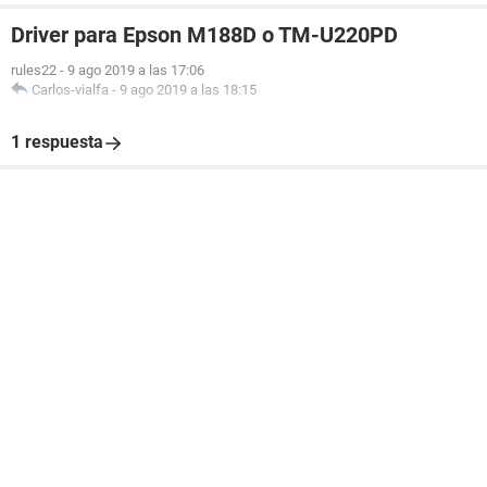
alguien que me ayude urgente, necestio el pc bien para
Driver para Epson M188D o TM-U220PD
realizar trabajos de la universidad!!.. muchas gracias
rules22
-
9 ago 2019 a las 17:06
Carlos-vialfa
-
9 ago 2019 a las 18:15
1 respuesta