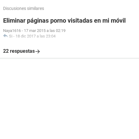
Discusiones similares
Eliminar páginas porno visitadas en mi móvil
Naya1616
-
17 mar 2015 a las 02:19
Si
-
18 dic 2017 a las 23:04
22 respuestas