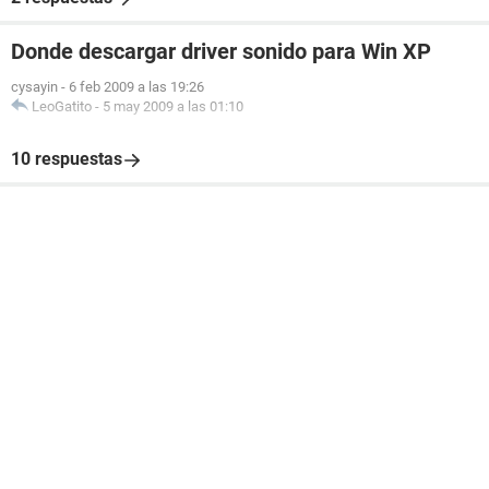
Donde descargar driver sonido para Win XP
cysayin
-
6 feb 2009 a las 19:26
LeoGatito
-
5 may 2009 a las 01:10
10 respuestas