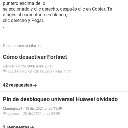
puntero encima de lo
seleccionado y clic derecho, después clic en Copiar. Te
diriges al comentario en blanco,
clic derecho y Pegar.
.
Discusiones similares
Cómo desactivar Fortinet
juankar
-
4 nov 2008 a las 23:13
ELL FIFFAS XD
-
20 feb 2017 a las 17:14
42 respuestas
Pin de desbloqueo universal Huawei olvidado
Manriqiezz1
-
18 dic 2021 a las 11:49
gslaura
-
20 dic 2021 a las 03:59
2 respuestas