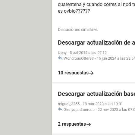
cuarentena y cuando corres al nod te
es ovbio??????
Discusiones similares
Descargar actualización de 
izony
-
5 oct 2015 a las 07:12
WondrousOtter33
-
15 jun 2024 a las 23:5
10 respuestas
Descargar actualización bas
miguel_3255
-
18 mar 2020 a las 19:01
Glenyspadronroca
-
22 nov 2023 a las 07:
2 respuestas