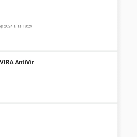
ep 2024 a las 18:29
AVIRA AntiVir