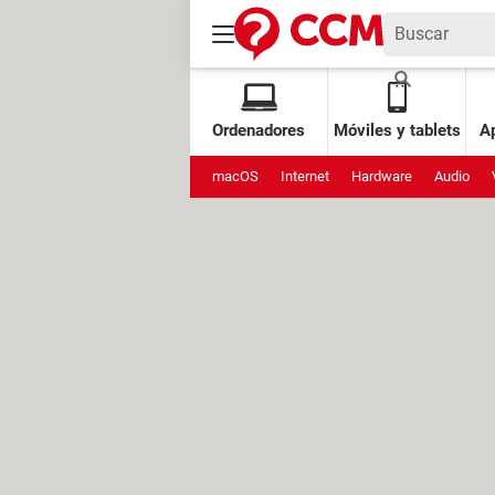
Ordenadores
Móviles y tablets
Ap
macOS
Internet
Hardware
Audio