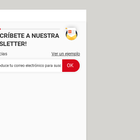
SCRÍBETE A NUESTRA
SLETTER!
cias
Ver un ejemplo