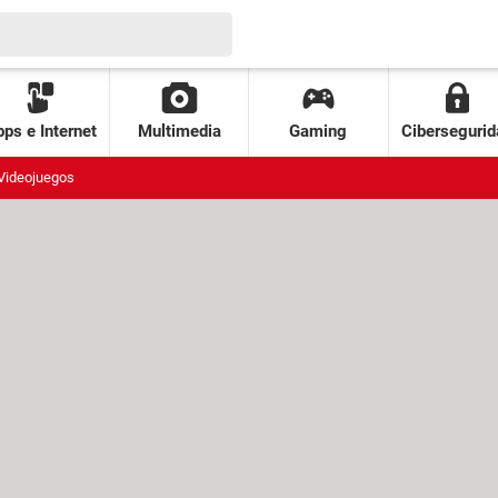
ps e Internet
Multimedia
Gaming
Cibersegurid
Videojuegos