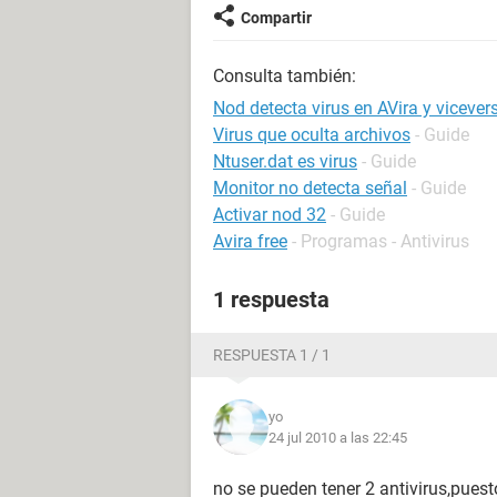
Compartir
Consulta también:
Nod detecta virus en AVira y vicever
Virus que oculta archivos
- Guide
Ntuser.dat es virus
- Guide
Monitor no detecta señal
- Guide
Activar nod 32
- Guide
Avira free
- Programas - Antivirus
1 respuesta
RESPUESTA 1 / 1
yo
24 jul 2010 a las 22:45
no se pueden tener 2 antivirus,pues