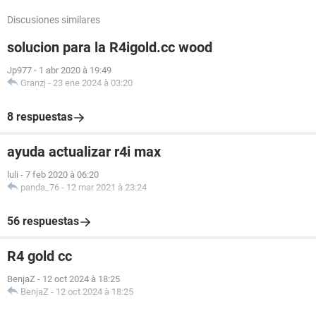
Discusiones similares
solucion para la R4igold.cc wood
Jp977
-
1 abr 2020 à 19:49
Granzj
-
23 ene 2024 à 03:20
8 respuestas
ayuda actualizar r4i max
luli
-
7 feb 2020 à 06:20
panda_76
-
12 mar 2021 à 23:24
56 respuestas
R4 gold cc
BenjaZ
-
12 oct 2024 à 18:25
BenjaZ
-
12 oct 2024 à 18:25