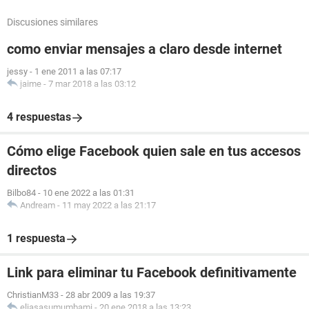
Discusiones similares
como enviar mensajes a claro desde internet
jessy
-
1 ene 2011 a las 07:17
jaime
-
7 mar 2018 a las 03:12
4 respuestas
Cómo elige Facebook quien sale en tus accesos
directos
Bilbo84
-
10 ene 2022 a las 01:31
Andream
-
11 may 2022 a las 21:17
1 respuesta
Link para eliminar tu Facebook definitivamente
ChristianM33
-
28 abr 2009 a las 19:37
eliasasumumbami
-
20 ene 2018 a las 13:23