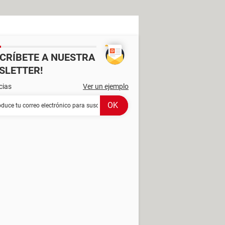
SCRÍBETE A NUESTRA
SLETTER!
cias
Ver un ejemplo