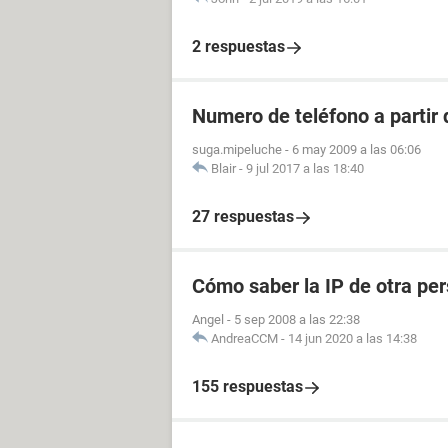
2 respuestas
Numero de teléfono a partir 
suga.mipeluche
-
6 may 2009 a las 06:06
Blair
-
9 jul 2017 a las 18:40
27 respuestas
Cómo saber la IP de otra pe
Angel
-
5 sep 2008 a las 22:38
AndreaCCM
-
14 jun 2020 a las 14:38
155 respuestas