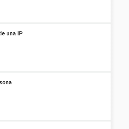
de una IP
rsona