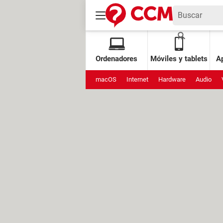
Ordenadores
Móviles y tablets
Ap
macOS
Internet
Hardware
Audio