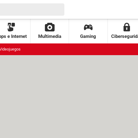
ps e Internet
Multimedia
Gaming
Cibersegurid
Videojuegos