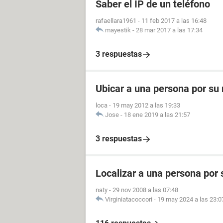
Saber el IP de un teléfono
rafaellara1961
-
11 feb 2017 a las 16:48
mayestik
-
28 mar 2017 a las 17:34
3 respuestas
Ubicar a una persona por su
loca
-
19 may 2012 a las 19:33
Jose
-
18 ene 2019 a las 21:57
3 respuestas
Localizar a una persona por
naty
-
29 nov 2008 a las 07:48
Virginiatacoccori
-
19 may 2024 a las 23:0