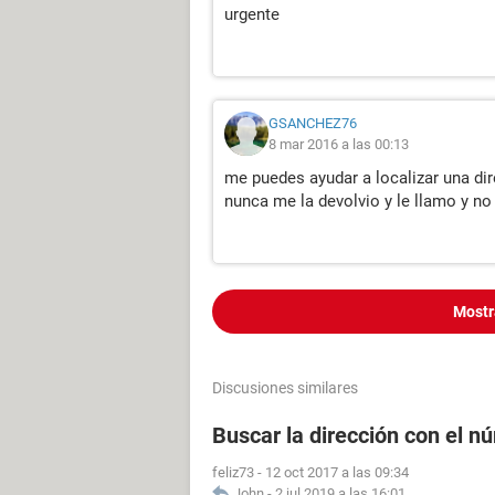
urgente
GSANCHEZ76
8 mar 2016 a las 00:13
me puedes ayudar a localizar una dir
nunca me la devolvio y le llamo y no
Mostr
Discusiones similares
Buscar la dirección con el n
feliz73
-
12 oct 2017 a las 09:34
John
-
2 jul 2019 a las 16:01