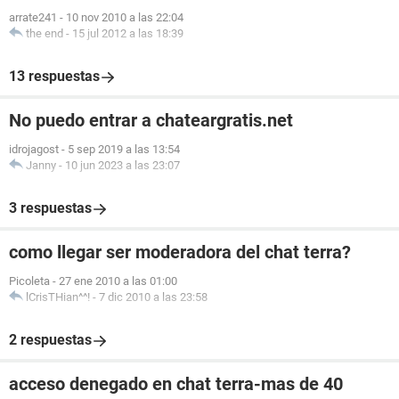
arrate241
-
10 nov 2010 a las 22:04
the end
-
15 jul 2012 a las 18:39
13 respuestas
No puedo entrar a chateargratis.net
idrojagost
-
5 sep 2019 a las 13:54
Janny
-
10 jun 2023 a las 23:07
3 respuestas
como llegar ser moderadora del chat terra?
Picoleta
-
27 ene 2010 a las 01:00
lCrisTHian^^!
-
7 dic 2010 a las 23:58
2 respuestas
acceso denegado en chat terra-mas de 40