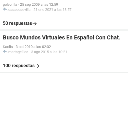
polvorilla
-
25 sep 2009 a las 12:59
casadosevilla
-
21 ene 2021 a las 13:57
50 respuestas
Busco Mundos Virtuales En Español Con Chat.
Kaolis
-
3 oct 2010 a las 02:02
martagellida
-
3 ago 2015 a las 10:21
100 respuestas