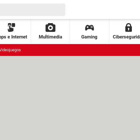
ps e Internet
Multimedia
Gaming
Cibersegurid
Videojuegos