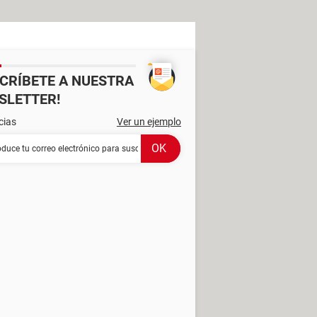
SCRÍBETE A NUESTRA
SLETTER!
cias
Ver un ejemplo