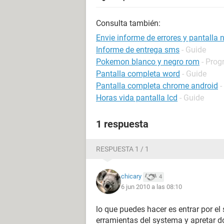
Consulta también:
Envie informe de errores y pantalla 
Informe de entrega sms
- Guide
Pokemon blanco y negro rom
- Prog
Pantalla completa word
- Guide
Pantalla completa chrome android
-
Horas vida pantalla lcd
- Guide
1 respuesta
RESPUESTA 1 / 1
chicary
4
6 jun 2010 a las 08:10
lo que puedes hacer es entrar por e
erramientas del systema y apretar d