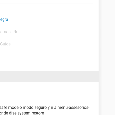
negra
ramas - Rol
 Guide
l safe mode o modo seguro y ir a menu-assesorios-
onde dise system restore