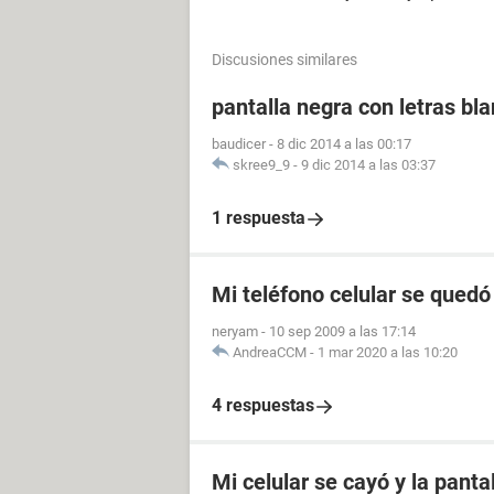
Discusiones similares
pantalla negra con letras bl
baudicer
-
8 dic 2014 a las 00:17
skree9_9
-
9 dic 2014 a las 03:37
1 respuesta
Mi teléfono celular se quedó
neryam
-
10 sep 2009 a las 17:14
AndreaCCM
-
1 mar 2020 a las 10:20
4 respuestas
Mi celular se cayó y la panta