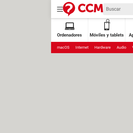
Ordenadores
Móviles y tablets
Ap
macOS
Internet
Hardware
Audio