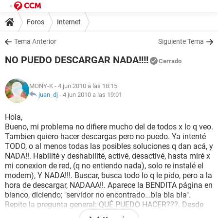
Foros
Internet
Tema Anterior
Siguiente Tema
NO PUEDO DESCARGAR NADA!!!!
Cerrado
MONY-K
- 4 jun 2010 a las 18:15
juan_dj
-
4 jun 2010 a las 19:01
Hola,
Bueno, mi problema no difiere mucho del de todos x lo q veo.
Tambien quiero hacer descargas pero no puedo. Ya intenté
TODO, o al menos todas las posibles soluciones q dan acá, y
NADA!!. Habilité y deshabilité, activé, desactivé, hasta miré x
mi conexion de red, (q no entiendo nada), solo re instalé el
modem), Y NADA!!!. Buscar, busca todo lo q le pido, pero a la
hora de descargar, NADAAA!!. Aparece la BENDITA página en
blanco, diciendo; "servidor no encontrado...bla bla bla".
Repito la pregunta general: QUÉ PUEDO HACER???. Desde
ya MUY AGRADECIDA.