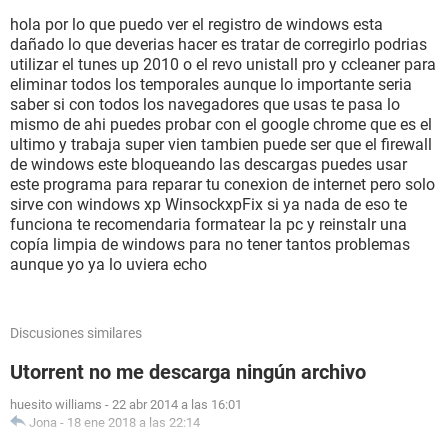
hola por lo que puedo ver el registro de windows esta
dañado lo que deverias hacer es tratar de corregirlo podrias
utilizar el tunes up 2010 o el revo unistall pro y ccleaner para
eliminar todos los temporales aunque lo importante seria
saber si con todos los navegadores que usas te pasa lo
mismo de ahi puedes probar con el google chrome que es el
ultimo y trabaja super vien tambien puede ser que el firewall
de windows este bloqueando las descargas puedes usar
este programa para reparar tu conexion de internet pero solo
sirve con windows xp WinsockxpFix si ya nada de eso te
funciona te recomendaria formatear la pc y reinstalr una
copía limpia de windows para no tener tantos problemas
aunque yo ya lo uviera echo
Discusiones similares
Utorrent no me descarga ningún archivo
huesito williams
-
22 abr 2014 a las 16:01
Jona
-
18 ene 2018 a las 22:14