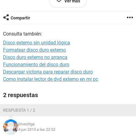
Ver más
recuperara la información, me llevó 3 días y 3 noches
recuperar la información (230 Gb) sin atreverme a formatear
pero la sorpresa fue que casi todos los documentos
Compartir
quedaron incompletos, la música cortada, fotos sin nombre
y borrosas y mucha información sin recuperar. Por ahora no
Consulta también:
me interesa recuperar el espacio del disco, lo que me
interesa es recuperar la informacion. 1)Tengo que formatear
Disco externo sin unidad lógica
para recuperar? 2)Hay manera de recuperar el arranque
Formatear disco duro externo
extraviado de la partición dañada sin afectar la información
Disco duro externo no arranca
que tengo en esa unidad?
Funcionamiento del disco duro
Descargar victoria para reparar disco duro
Como instalar lector de dvd externo en mi pc
2 respuestas
RESPUESTA 1 / 2
jinvestiga
4 jun 2010 a las 22:52