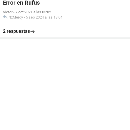
Error en Rufus
Victor
-
7 oct 2021 a las 05:02
NxMercy
-
5 sep 2024 a las 18:04
2 respuestas