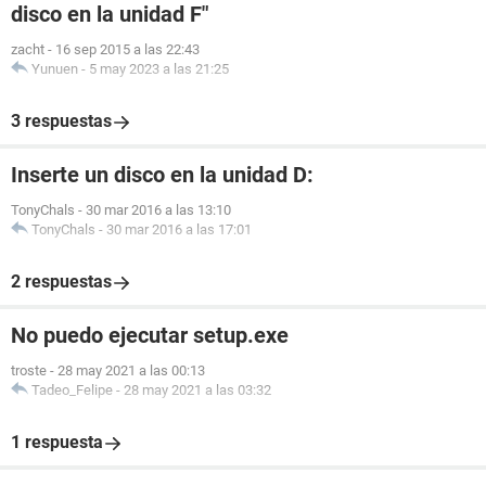
disco en la unidad F"
zacht
-
16 sep 2015 a las 22:43
Yunuen
-
5 may 2023 a las 21:25
3 respuestas
Inserte un disco en la unidad D:
TonyChals
-
30 mar 2016 a las 13:10
TonyChals
-
30 mar 2016 a las 17:01
2 respuestas
No puedo ejecutar setup.exe
troste
-
28 may 2021 a las 00:13
Tadeo_Felipe
-
28 may 2021 a las 03:32
1 respuesta