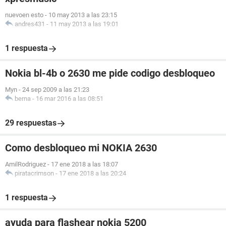
nuevoen esto
-
10 may 2013 a las 23:15
andres431
-
11 may 2013 a las 19:01
1 respuesta
Nokia bl-4b o 2630 me pide codigo desbloqueo
Myn
-
24 sep 2009 a las 21:23
berna
-
16 mar 2016 a las 08:51
29 respuestas
Como desbloqueo mi NOKIA 2630
AmilRodriguez
-
17 ene 2018 a las 18:07
piratacrimson
-
17 ene 2018 a las 20:24
1 respuesta
ayuda para flashear nokia 5200