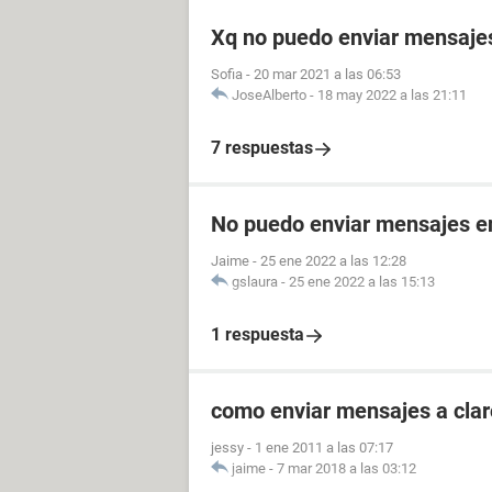
Xq no puedo enviar mensajes 
Sofia
-
20 mar 2021 a las 06:53
JoseAlberto
-
18 may 2022 a las 21:11
7 respuestas
No puedo enviar mensajes 
Jaime
-
25 ene 2022 a las 12:28
gslaura
-
25 ene 2022 a las 15:13
1 respuesta
como enviar mensajes a clar
jessy
-
1 ene 2011 a las 07:17
jaime
-
7 mar 2018 a las 03:12