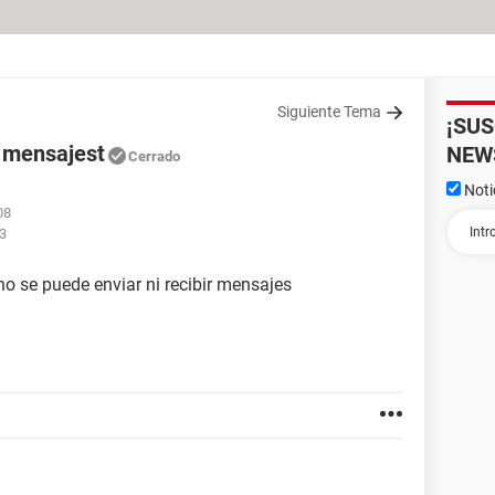
Siguiente Tema
¡SU
r mensajest
NEW
Cerrado
Noti
08
03
o se puede enviar ni recibir mensajes