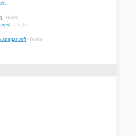
est
p
- Guide
terest
- Guide
 apagar wifi
- Guide