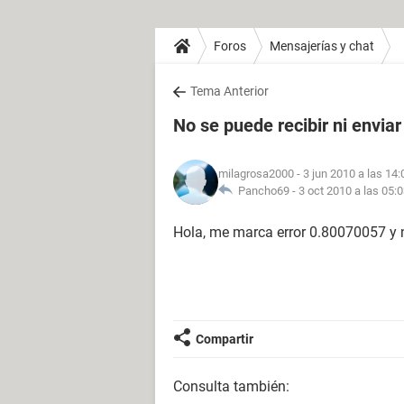
Foros
Mensajerías y chat
Tema Anterior
No se puede recibir ni envia
milagrosa2000
- 3 jun 2010 a las 14:
Pancho69 -
3 oct 2010 a las 05:
Hola, me marca error 0.80070057 y n
Compartir
Consulta también: