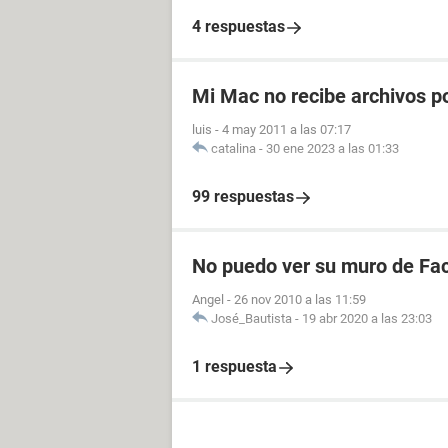
4 respuestas
Mi Mac no recibe archivos p
luis
-
4 may 2011 a las 07:17
catalina
-
30 ene 2023 a las 01:33
99 respuestas
No puedo ver su muro de Fa
Angel
-
26 nov 2010 a las 11:59
José_Bautista
-
19 abr 2020 a las 23:03
1 respuesta