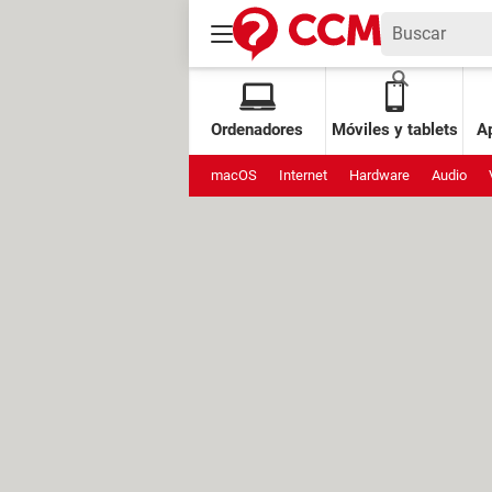
Ordenadores
Móviles y tablets
Ap
macOS
Internet
Hardware
Audio