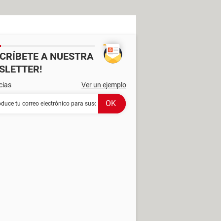
SCRÍBETE A NUESTRA
SLETTER!
cias
Ver un ejemplo